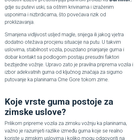
gdje su putevi uski, sa oštrim krivinama i izraženim
usponima i nizbrdicama, što povećava rizik od
proklizavanja.
Smanjena vidljivost usljed magle, snijega ili jakog vjetra
dodatno otežava procjenu situacije na putu. U takvim
uslovima, stabilnost vozila, pouzdano prianjanje guma i
dobar kontakt sa podlogom postaju presudni faktori
bezbjedne vožnje. Upravo zato je pravilna priprema vozila i
izbor adekvatnih guma od ključnog značaja za sigurno
putovanje ka planinama Crne Gore tokom zime.
Koje vrste guma postoje za
zimske uslove?
Prilikom pripreme vozila za zimsku vožnju ka planinama,
važno je razumjeti razlike između guma koje se realno
koriste u zimskim uslovima i koliko mogu odgovoriti na