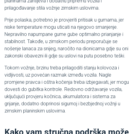
planinama zahtijeva i dodatnu pripremu vozila i
prilagođavanje stila vožnje zimskim uslovima.
Prije polaska, potrebno je provjeriti pritisak u gumama, jer
niske temperature mogu uticati na njegovo smanjenje.
Nepravilno napumpane gume gube optimalno prianjanje i
stabilnost. Takođe, u zimskom periodu preporučuje se
nošenje lanaca za snijeg, naročito na dionicama gdje su oni
zakonski obavezni ili gdje su uslovi na putu posebno teški.
Tokom vožnje, brzinu treba prilagoditi stanju kolovoza i
vidljivosti, uz povećan razmak između vozila. Nagle
promjene pravca i oštra kočenja treba izbjegavati, jer mogu
dovesti do gubitka kontrole. Redovno održavanje vozila,
uključujući provjeru kočnica, akumulatora i sistema za
grijanje, dodatno doprinosi sigurnoj i bezbjednoj vožnji u
zimskim planinskim uslovima.
Kako vam stručna podrška može