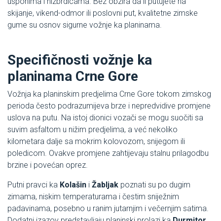
usponima i nizbrdicama. Bez obzira da li putujete na
skijanje, vikend-odmor ili poslovni put, kvalitetne zimske
gume su osnov sigurne vožnje ka planinama.
Specifičnosti vožnje ka
planinama Crne Gore
Vožnja ka planinskim predjelima Crne Gore tokom zimskog
perioda često podrazumijeva brze i nepredvidive promjene
uslova na putu. Na istoj dionici vozači se mogu suočiti sa
suvim asfaltom u nižim predjelima, a već nekoliko
kilometara dalje sa mokrim kolovozom, snijegom ili
poledicom. Ovakve promjene zahtijevaju stalnu prilagodbu
brzine i povećan oprez.
Putni pravci ka
Kolašin
i
Žabljak
poznati su po dugim
zimama, niskim temperaturama i čestim sniježnim
padavinama, posebno u ranim jutarnjim i večernjim satima.
Dodatni izazov predstavljaju planinski prolazi ka
Durmitor
,