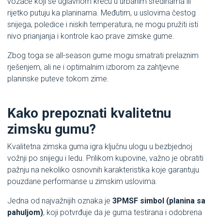
vozače koji se uglavnom kreću u urbanim sredinama ili
rijetko putuju ka planinama. Međutim, u uslovima čestog
snijega, poledice i niskih temperatura, ne mogu pružiti isti
nivo prianjanja i kontrole kao prave zimske gume.
Zbog toga se all-season gume mogu smatrati prelaznim
rješenjem, ali ne i optimalnim izborom za zahtjevne
planinske puteve tokom zime.
Kako prepoznati kvalitetnu
zimsku gumu?
Kvalitetna zimska guma igra ključnu ulogu u bezbjednoj
vožnji po snijegu i ledu. Prilikom kupovine, važno je obratiti
pažnju na nekoliko osnovnih karakteristika koje garantuju
pouzdane performanse u zimskim uslovima.
Jedna od najvažnijih oznaka je
3PMSF simbol (planina sa
pahuljom)
, koji potvrđuje da je guma testirana i odobrena