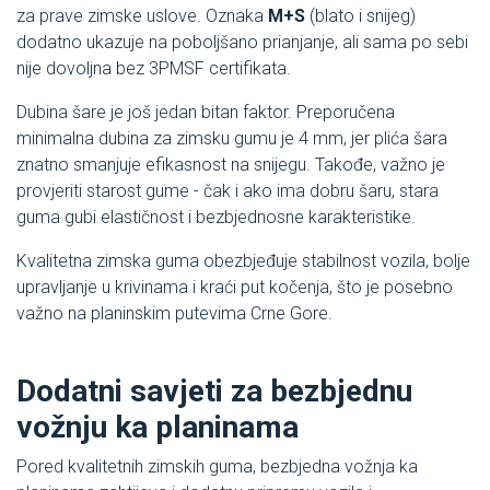
za prave zimske uslove. Oznaka
M+S
(blato i snijeg)
dodatno ukazuje na poboljšano prianjanje, ali sama po sebi
nije dovoljna bez 3PMSF certifikata.
Dubina šare je još jedan bitan faktor. Preporučena
minimalna dubina za zimsku gumu je 4 mm, jer plića šara
znatno smanjuje efikasnost na snijegu. Takođe, važno je
provjeriti starost gume - čak i ako ima dobru šaru, stara
guma gubi elastičnost i bezbjednosne karakteristike.
Kvalitetna zimska guma obezbjeđuje stabilnost vozila, bolje
upravljanje u krivinama i kraći put kočenja, što je posebno
važno na planinskim putevima Crne Gore.
Dodatni savjeti za bezbjednu
vožnju ka planinama
Pored kvalitetnih zimskih guma, bezbjedna vožnja ka