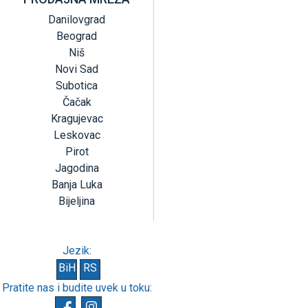
Danilovgrad
Beograd
Niš
Novi Sad
Subotica
Čačak
Kragujevac
Leskovac
Pirot
Jagodina
Banja Luka
Bijeljina
Jezik:
BiH
RS
Pratite nas i budite uvek u toku: