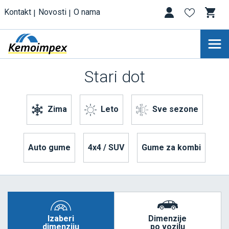
Kontakt
Novosti
O nama
Stari dot
Zima
Leto
Sve sezone
Auto gume
4x4 / SUV
Gume za kombi
Izaberi
Dimenzije
dimenziju
po vozilu