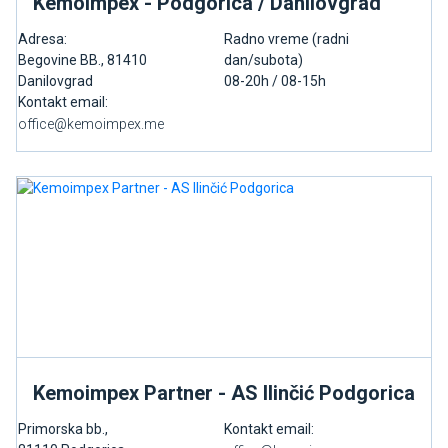
Kemoimpex - Podgorica / Danilovgrad
Adresa:
Radno vreme (radni
Begovine BB., 81410
dan/subota)
Danilovgrad
08-20h / 08-15h
Kontakt email:
Kemoimpex Partner - AS Ilinčić Podgorica
Primorska bb.,
Kontakt email: