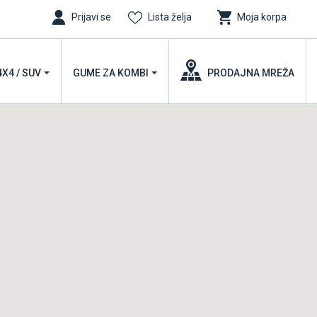
Prijavi se
Lista želja
Moja korpa
4X4 / SUV
GUME ZA KOMBI
PRODAJNA MREŽA