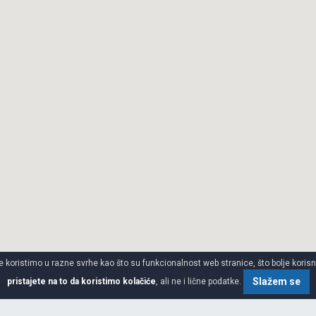
 koristimo u razne svrhe kao što su funkcionalnost web stranice, što bolje korisnič
Slažem se
pristajete na to da koristimo kolačiće
, ali ne i lične podatke.