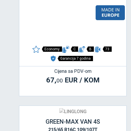
Economy
C
B
73
Garancija 7 godina
Cijena sa PDV-om
67,
EUR / KOM
00
GREEN-MAX VAN 4S
215/65 R16C 109/107T