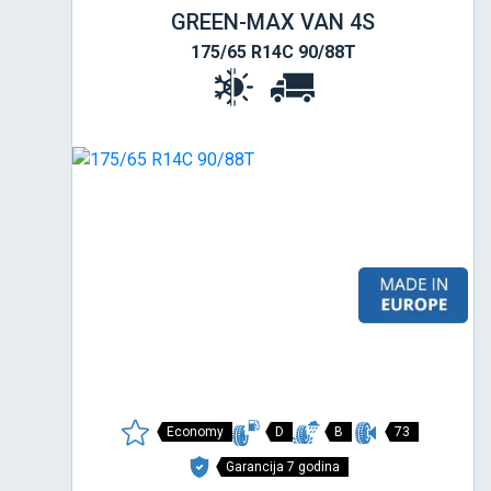
GREEN-MAX VAN 4S
175/65 R14C 90/88T
Economy
D
B
73
Garancija 7 godina