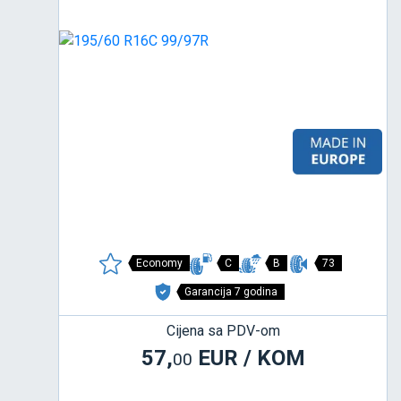
Economy
C
B
73
Garancija 7 godina
Cijena sa PDV-om
57,
EUR / KOM
00