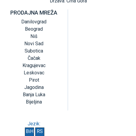
Država: Crna Gora
PRODAJNA MREŽA
Danilovgrad
Beograd
Niš
Novi Sad
Subotica
Čačak
Kragujevac
Leskovac
Pirot
Jagodina
Banja Luka
Bijeljina
Jezik:
BiH
RS