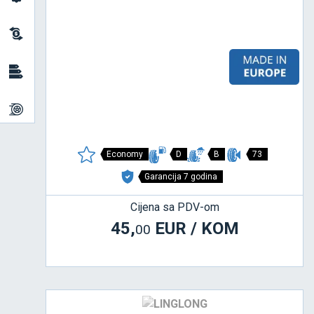
Economy
D
B
73
Garancija 7 godina
Cijena sa PDV-om
45,
EUR / KOM
00