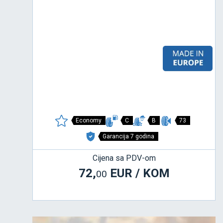
Economy
C
B
73
Garancija 7 godina
Cijena sa PDV-om
72,
EUR / KOM
00