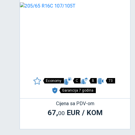
Economy
C
B
73
Garancija 7 godina
Cijena sa PDV-om
67,
EUR / KOM
00