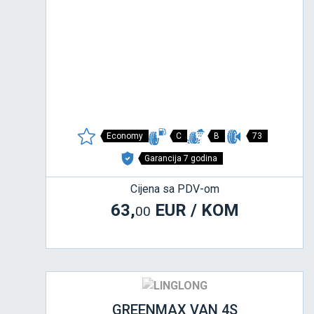
Economy
C
B
73
Garancija 7 godina
Cijena sa PDV-om
63,
EUR / KOM
00
GREENMAX VAN 4S