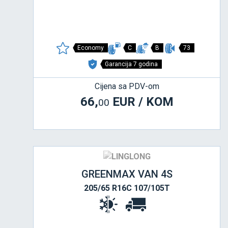
Economy
C
B
73
Garancija 7 godina
Cijena sa PDV-om
66,
EUR / KOM
00
GREENMAX VAN 4S
205/65 R16C 107/105T