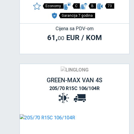
Economy
C
B
73
Garancija 7 godina
Cijena sa PDV-om
61,
EUR / KOM
00
GREEN-MAX VAN 4S
205/70 R15C 106/104R