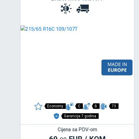
Economy
C
B
73
Garancija 7 godina
Cijena sa PDV-om