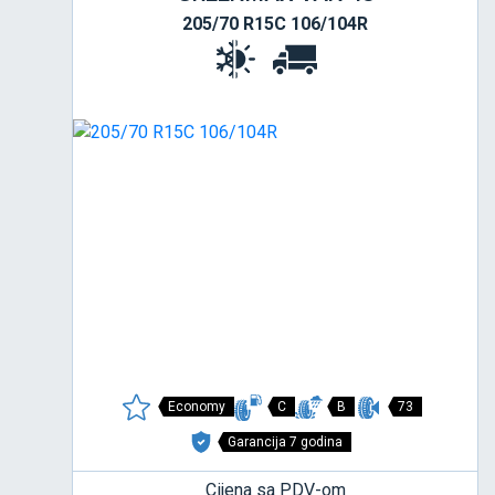
205/70 R15C 106/104R
Economy
C
B
73
Garancija 7 godina
Cijena sa PDV-om