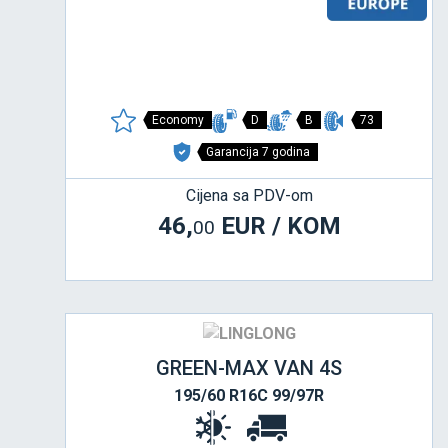
Economy
D
B
73
Garancija 7 godina
Cijena sa PDV-om
46,
EUR / KOM
00
GREEN-MAX VAN 4S
195/60 R16C 99/97R