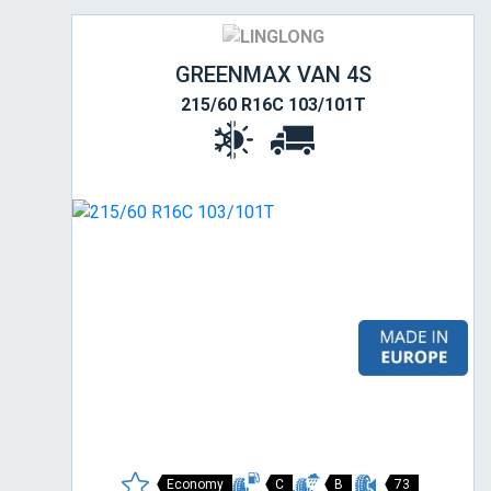
GREENMAX VAN 4S
215/60 R16C 103/101T
Economy
C
B
73