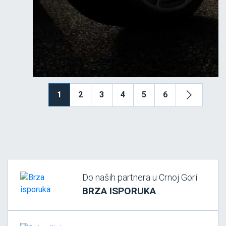
1
2
3
4
5
6
Do naših partnera u Crnoj Gori
BRZA ISPORUKA