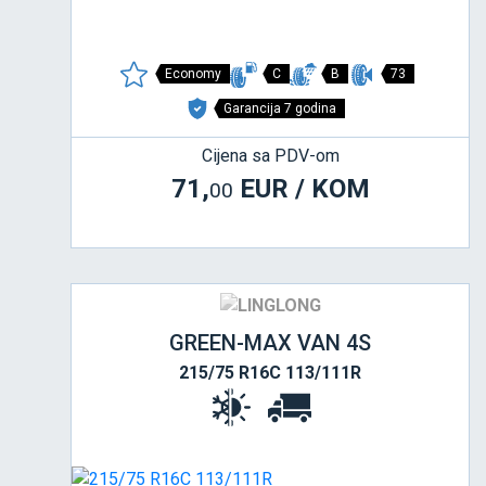
Economy
C
B
73
Garancija 7 godina
Cijena sa PDV-om
71,
EUR / KOM
00
GREEN-MAX VAN 4S
215/75 R16C 113/111R