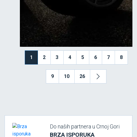
1
2
3
4
5
6
7
8
9
10
26
Do naših partnera u Crnoj Gori
BRZA ISPORUKA