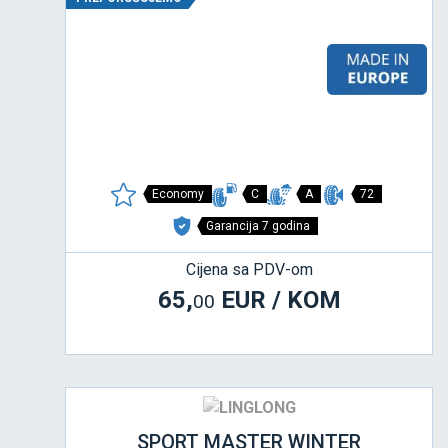
Economy
C
A
72
Garancija 7 godina
Cijena sa PDV-om
65,
EUR / KOM
00
SPORT MASTER WINTER