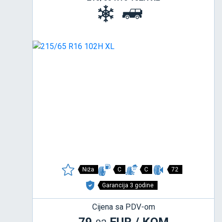
Niža
C
C
72
Garancija 3 godine
Cijena sa PDV-om