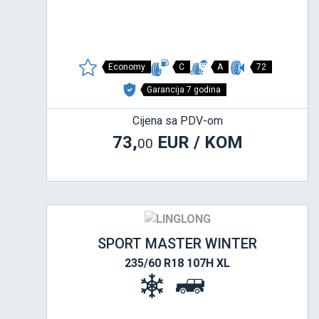
Economy
C
A
72
Garancija 7 godina
Cijena sa PDV-om
73,
EUR / KOM
00
SPORT MASTER WINTER
235/60 R18 107H XL