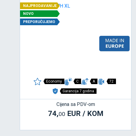
NAJPRODAVANIJE
NOVO
PREPORUČUJEMO
Economy
C
A
72
Garancija 7 godina
Cijena sa PDV-om
74,
EUR / KOM
00