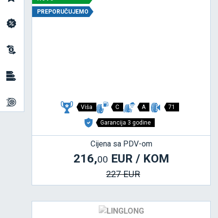
PREPORUČUJEMO
Viša
C
A
71
Garancija 3 godine
Cijena sa PDV-om
216,
EUR / KOM
00
227 EUR