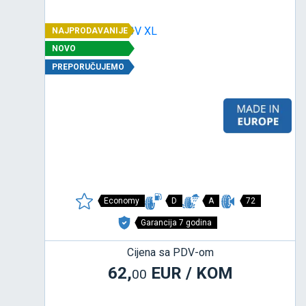
NAJPRODAVANIJE
NOVO
PREPORUČUJEMO
Economy
D
A
72
Garancija 7 godina
Cijena sa PDV-om
62,
EUR / KOM
00