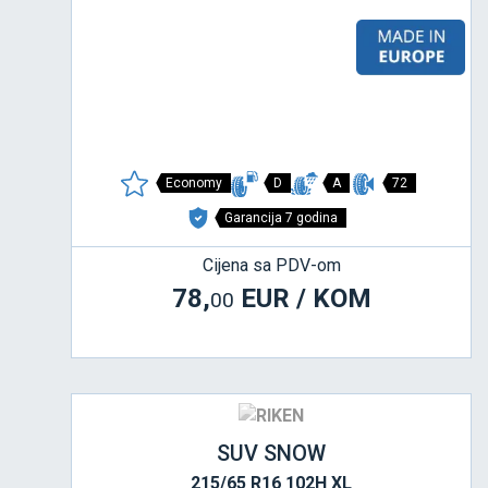
Economy
D
A
72
Garancija 7 godina
Cijena sa PDV-om
78,
EUR / KOM
00
SUV SNOW
215/65 R16 102H XL