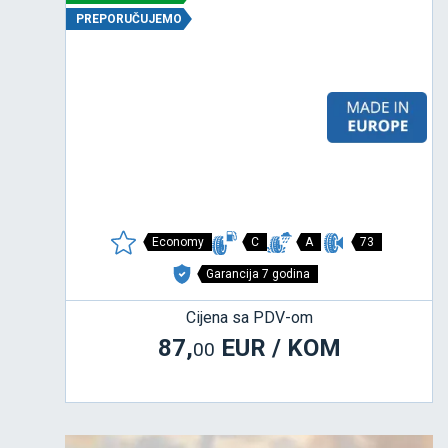
PREPORUČUJEMO
Economy
C
A
73
Garancija 7 godina
Cijena sa PDV-om
87,
EUR / KOM
00