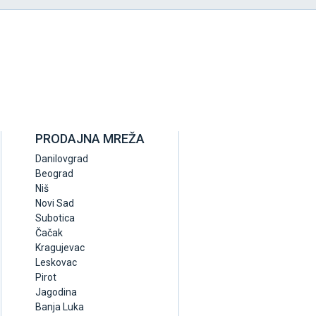
PRODAJNA MREŽA
Danilovgrad
Beograd
Niš
Novi Sad
Subotica
Čačak
Kragujevac
Leskovac
Pirot
Jagodina
Banja Luka