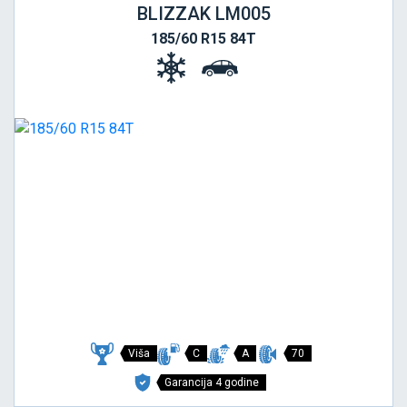
BLIZZAK LM005
185/60 R15 84T
Viša
C
A
70
Garancija 4 godine