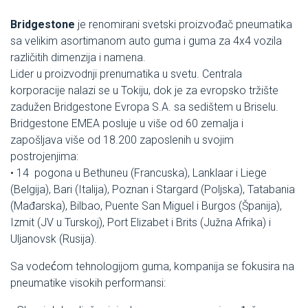
Bridgestone
je renomirani svetski proizvođač pneumatika
sa velikim asortimanom auto guma i guma za 4x4 vozila
različitih dimenzija i namena.
Lider u proizvodnji prenumatika u svetu. Centrala
korporacije nalazi se u Tokiju, dok je za evropsko tržište
zadužen Bridgestone Evropa S.A. sa sedištem u Briselu.
Bridgestone EMEA posluje u više od 60 zemalja i
zapošljava više od 18.200 zaposlenih u svojim
postrojenjima:
• 14 pogona u Bethuneu (Francuska), Lanklaar i Liege
(Belgija), Bari (Italija), Poznan i Stargard (Poljska), Tatabania
(Mađarska), Bilbao, Puente San Miguel i Burgos (Španija),
Izmit (JV u Turskoj), Port Elizabet i Brits (Južna Afrika) i
Uljanovsk (Rusija).
Sa vodećom tehnologijom guma, kompanija se fokusira na
pneumatike visokih performansi: