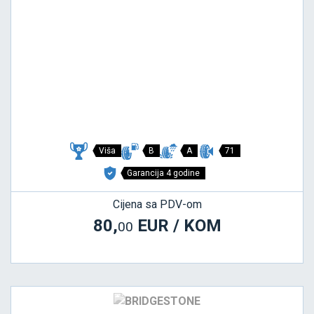
Viša
B
A
71
Garancija 4 godine
Cijena sa PDV-om
80,
EUR / KOM
00