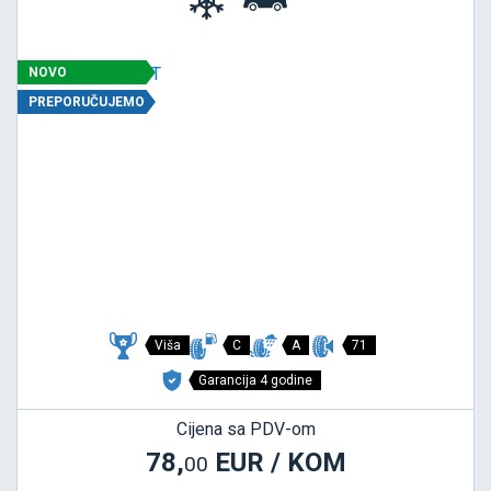
NOVO
PREPORUČUJEMO
Viša
C
A
71
Garancija 4 godine
Cijena sa PDV-om
78,
EUR / KOM
00