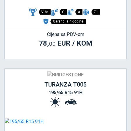
Viša
C
A
71
Garancija 4 godine
Cijena sa PDV-om
78,
EUR / KOM
00
TURANZA T005
195/65 R15 91H