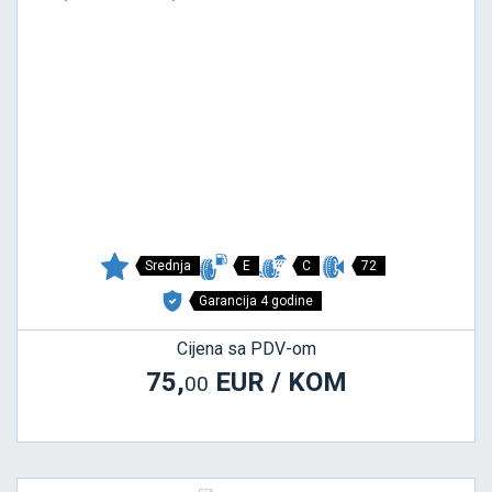
Srednja
E
C
72
Garancija 4 godine
Cijena sa PDV-om
75,
EUR / KOM
00