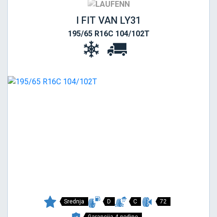
I FIT VAN LY31
195/65 R16C 104/102T
Srednja
D
C
72
Garancija 4 godine