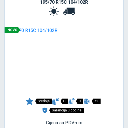
195/70 R15C 104/102R
NOVO
Srednja
C
C
72
Garancija 3 godine
Cijena sa PDV-om