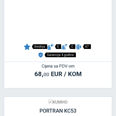
Srednja
E
C
67
Garancija 4 godine
Cijena sa PDV-om
68,
EUR / KOM
00
PORTRAN KC53