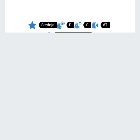
Srednja
D
C
67
Garancija 4 godine
Cijena sa PDV-om
71,
EUR / KOM
00
X FIT VAN
205/70 R15C 106/104R