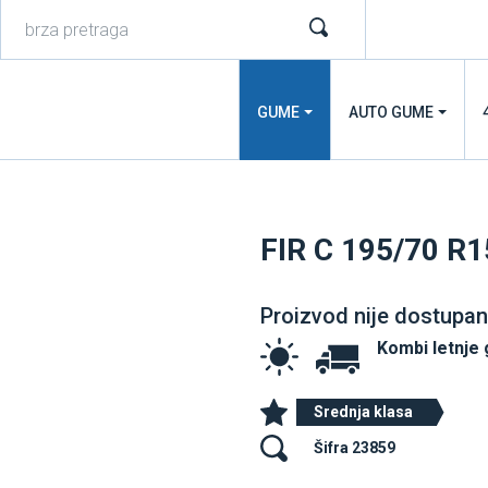
GUME
AUTO GUME
FIR C 195/70 
Proizvod nije dostupan
Kombi letnje
Srednja klasa
Šifra 23859