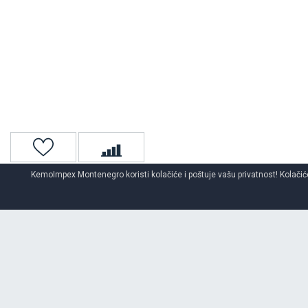
KemoImpex Montenegro koristi kolačiće i poštuje vašu privatnost! Kolačiće
Naslovna
Gume za kombi
Kombi letnje gume
O BRENDU