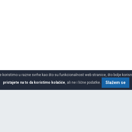
 koristimo u razne svrhe kao što su funkcionalnost web stranice, što bolje korisnič
Slažem se
pristajete na to da koristimo kolačiće
, ali ne i lične podatke.
SPECIFIKACIJA