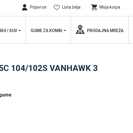
Prijavi se
Lista želja
Moja korpa
4X4 / SUV
GUME ZA KOMBI
PRODAJNA MREŽA
R15C 104/102S VANHAWK 3
 gume