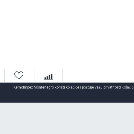
KemoImpex Montenegro koristi kolačiće i poštuje vašu privatnost! Kolačiće
Naslovna
Teretne gume