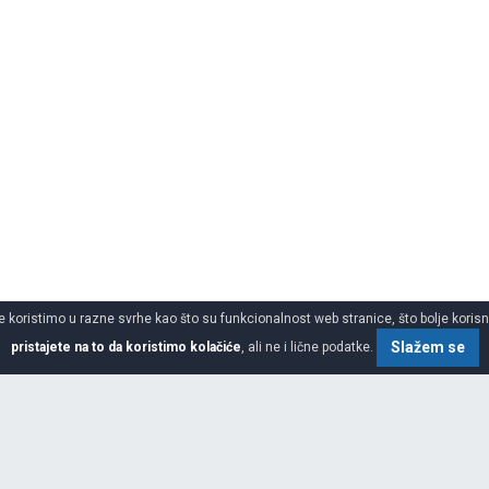
 koristimo u razne svrhe kao što su funkcionalnost web stranice, što bolje korisnič
Slažem se
pristajete na to da koristimo kolačiće
, ali ne i lične podatke.