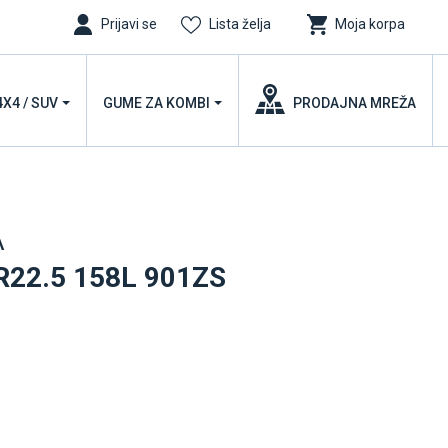
Prijavi se
Lista želja
Moja korpa
4X4 / SUV
GUME ZA KOMBI
PRODAJNA MREŽA
A
R22.5 158L 901ZS