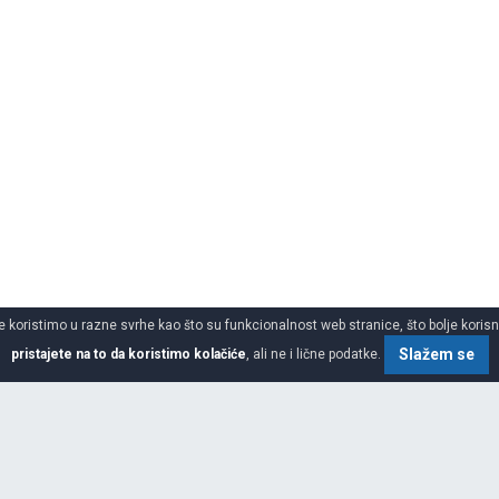
 koristimo u razne svrhe kao što su funkcionalnost web stranice, što bolje korisnič
Slažem se
pristajete na to da koristimo kolačiće
, ali ne i lične podatke.