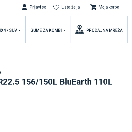
Prijavi se
Lista želja
Moja korpa
4X4 / SUV
GUME ZA KOMBI
PRODAJNA MREŽA
A
R22.5 156/150L BluEarth 110L