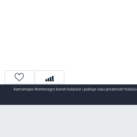
KemoImpex Montenegro koristi kolačiće i poštuje vašu privatnost! Kolačiće
Naslovna
Teretne gume