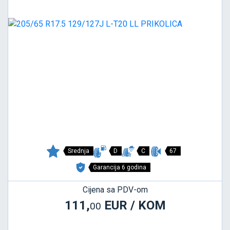
Srednja
D
C
67
Garancija 6 godina
Cijena sa PDV-om
111,
EUR / KOM
00