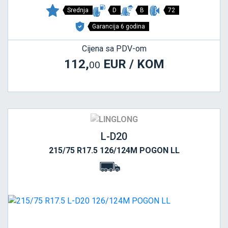
Srednja
D
B
72
Garancija 6 godina
Cijena sa PDV-om
112,
EUR / KOM
00
L-D20
215/75 R17.5 126/124M POGON LL