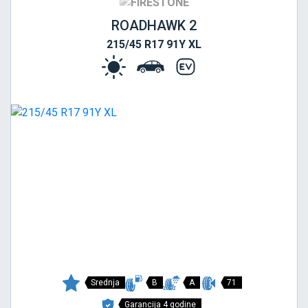
ROADHAWK 2
215/45 R17 91Y XL
Srednja
B
A
71
Garancija 4 godine