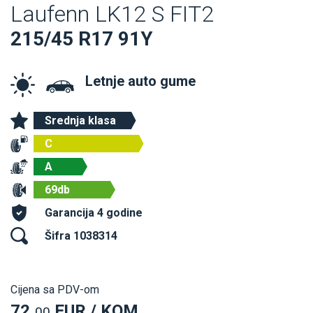
Laufenn LK12 S FIT2
215/45 R17 91Y
Letnje auto gume
Srednja klasa
C
A
69db
Garancija 4 godine
Šifra 1038314
Cijena sa PDV-om
72,
EUR / KOM
00