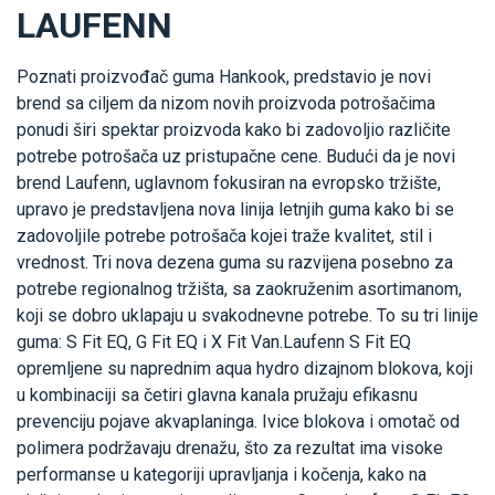
LAUFENN
Poznati proizvođač guma Hankook, predstavio je novi
brend sa ciljem da nizom novih proizvoda potrošačima
ponudi širi spektar proizvoda kako bi zadovoljio različite
potrebe potrošača uz pristupačne cene. Budući da je novi
brend Laufenn, uglavnom fokusiran na evropsko tržište,
upravo je predstavljena nova linija letnjih guma kako bi se
zadovoljile potrebe potrošača kojei traže kvalitet, stil i
vrednost. Tri nova dezena guma su razvijena posebno za
potrebe regionalnog tržišta, sa zaokruženim asortimanom,
koji se dobro uklapaju u svakodnevne potrebe. To su tri linije
guma: S Fit EQ, G Fit EQ i X Fit Van.Laufenn S Fit EQ
opremljene su naprednim aqua hydro dizajnom blokova, koji
u kombinaciji sa četiri glavna kanala pružaju efikasnu
prevenciju pojave akvaplaninga. Ivice blokova i omotač od
polimera podržavaju drenažu, što za rezultat ima visoke
performanse u kategoriji upravljanja i kočenja, kako na