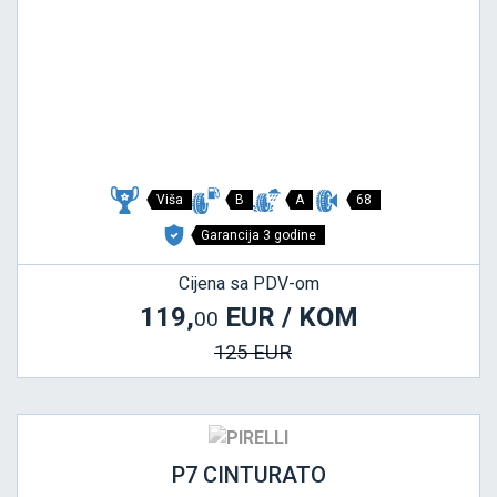
Viša
B
A
68
Garancija 3 godine
Cijena sa PDV-om
119,
EUR / KOM
00
125 EUR
P7 CINTURATO