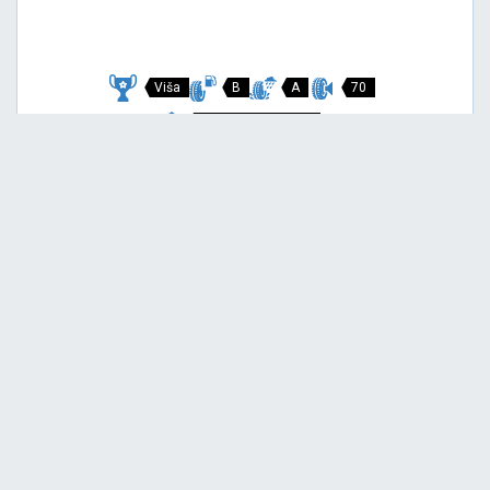
Viša
B
A
70
Garancija 3 godine
Cijena sa PDV-om
146,
EUR / KOM
00
154 EUR
P7 CINTURATO
215/45 R18 89V