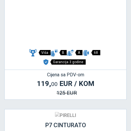
Viša
B
A
68
Garancija 3 godine
Cijena sa PDV-om
119,
EUR / KOM
00
125 EUR
P7 CINTURATO