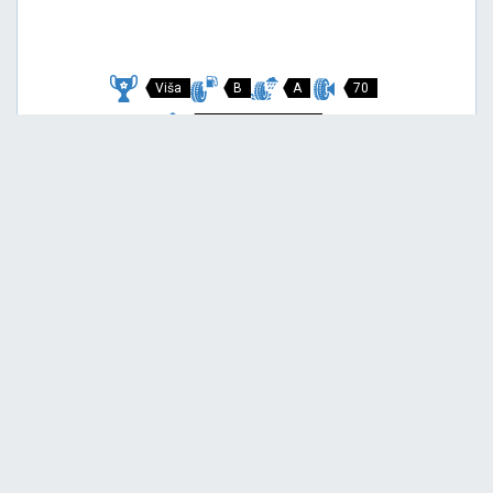
Viša
B
A
70
Garancija 3 godine
Cijena sa PDV-om
146,
EUR / KOM
00
154 EUR
P7 CINTURATO
215/45 R18 89V