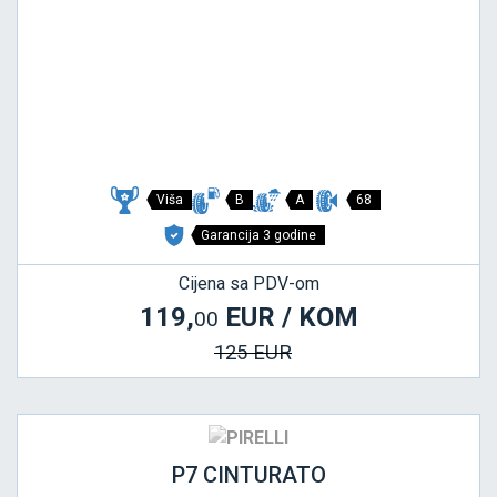
Viša
B
A
68
Garancija 3 godine
Cijena sa PDV-om
119,
EUR / KOM
00
125 EUR
P7 CINTURATO