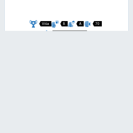
Viša
B
A
70
Garancija 3 godine
Cijena sa PDV-om
146,
EUR / KOM
00
154 EUR
P7 CINTURATO
215/45 R18 89V