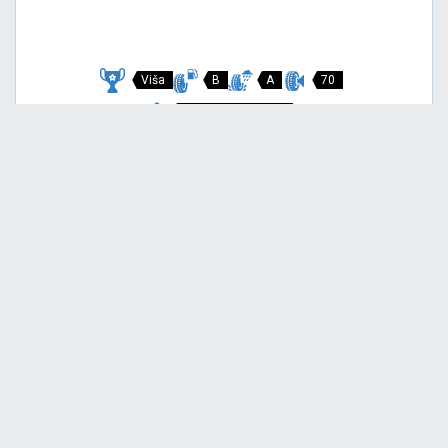
Viša
B
A
70
Garancija 3 godine
Cijena sa PDV-om
146,
EUR / KOM
00
154 EUR
P7 CINTURATO
215/45 R18 89V