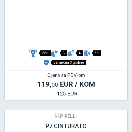
Viša
B
A
68
Garancija 3 godine
Cijena sa PDV-om
119,
EUR / KOM
00
125 EUR
P7 CINTURATO