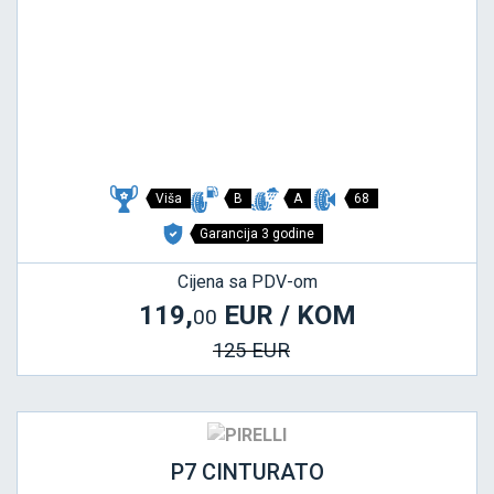
Viša
B
A
68
Garancija 3 godine
Cijena sa PDV-om
119,
EUR / KOM
00
125 EUR
P7 CINTURATO