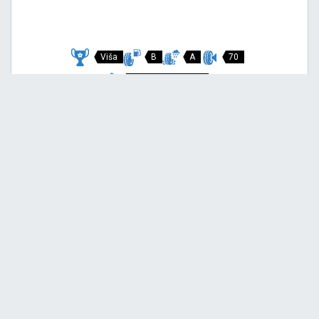
Viša
B
A
70
Garancija 3 godine
Cijena sa PDV-om
146,
EUR / KOM
00
154 EUR
P7 CINTURATO
215/45 R18 89V