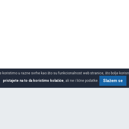
 koristimo u razne svrhe kao što su funkcionalnost web stranice, što bolje korisnič
Slažem se
pristajete na to da koristimo kolačiće
, ali ne i lične podatke.
SPECIFIKACIJA