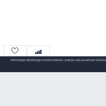
KemoImpex Montenegro koristi kolačiće i poštuje vašu privatnost! Kolačiće
Naslovna
Auto gume
Letnje auto gume
O BRENDU