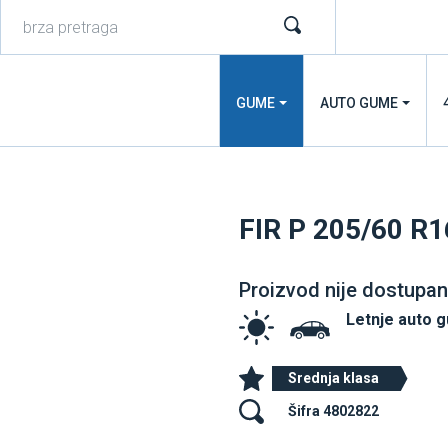
GUME
AUTO GUME
FIR P 205/60 
Proizvod nije dostupan
Letnje auto 
Srednja klasa
Šifra 4802822