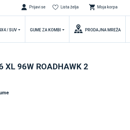
Prijavi se
Lista želja
Moja korpa
4X4 / SUV
GUME ZA KOMBI
PRODAJNA MREŽA
R16 XL 96W ROADHAWK 2
gume