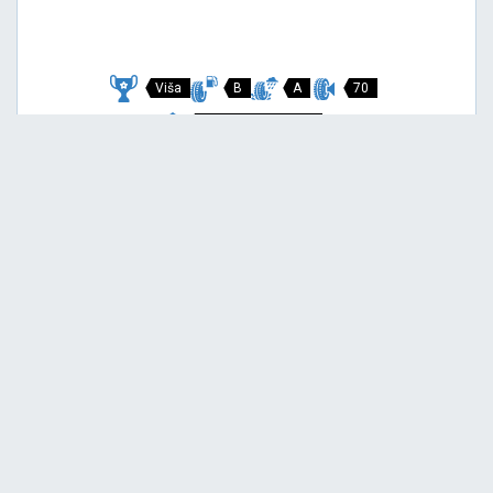
Viša
B
A
70
Garancija 3 godine
Cijena sa PDV-om
146,
EUR / KOM
00
154 EUR
P7 CINTURATO
215/45 R18 89V