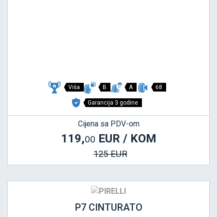
Viša
B
A
68
Garancija 3 godine
Cijena sa PDV-om
119,
EUR / KOM
00
125 EUR
P7 CINTURATO