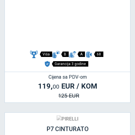
Viša
B
A
68
Garancija 3 godine
Cijena sa PDV-om
119,
EUR / KOM
00
125 EUR
P7 CINTURATO