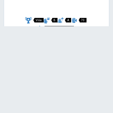
Viša
B
A
70
Garancija 3 godine
Cijena sa PDV-om
146,
EUR / KOM
00
154 EUR
P7 CINTURATO
215/45 R18 89V