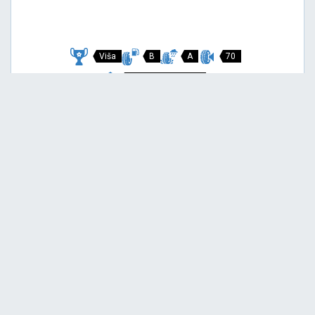
Viša
B
A
70
Garancija 3 godine
Cijena sa PDV-om
146,
EUR / KOM
00
154 EUR
P7 CINTURATO
215/45 R18 89V