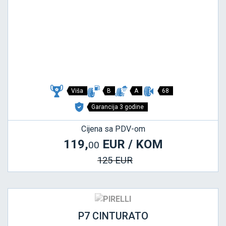
Viša
B
A
68
Garancija 3 godine
Cijena sa PDV-om
119,
EUR / KOM
00
125 EUR
P7 CINTURATO