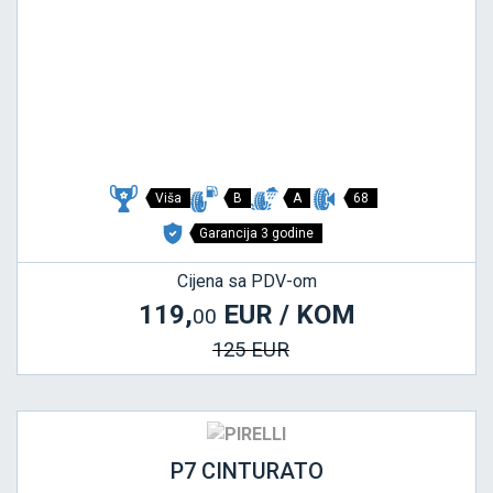
Viša
B
A
68
Garancija 3 godine
Cijena sa PDV-om
119,
EUR / KOM
00
125 EUR
P7 CINTURATO