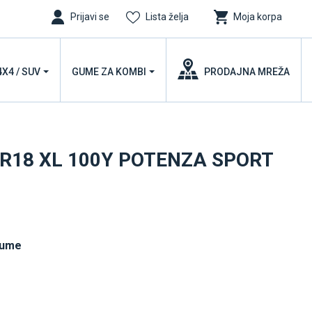
Prijavi se
Lista želja
Moja korpa
4X4 / SUV
GUME ZA KOMBI
PRODAJNA MREŽA
 ZR18 XL 100Y POTENZA SPORT
gume