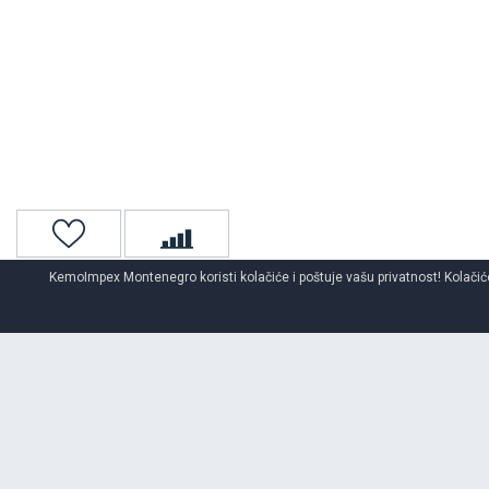
KemoImpex Montenegro koristi kolačiće i poštuje vašu privatnost! Kolačiće
Naslovna
Auto gume
Letnje auto gume
O BRENDU