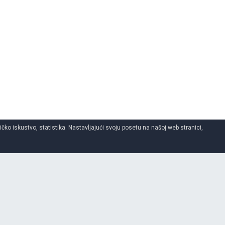
ko iskustvo, statistika. Nastavljajući svoju posetu na našoj web stranici,