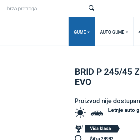
GUME
AUTO GUME
BRID P 245/45
EVO
Proizvod nije dostupan
Letnje auto 
Viša klasa
Šifra 28982