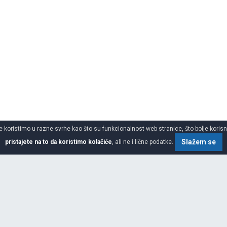
 koristimo u razne svrhe kao što su funkcionalnost web stranice, što bolje korisnič
Slažem se
pristajete na to da koristimo kolačiće
, ali ne i lične podatke.
SPECIFIKACIJA