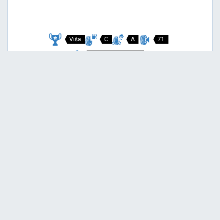
Viša
C
A
71
Garancija 3 godine
Cijena sa PDV-om
93,
EUR / KOM
00
POWERGY ALL SEASON SF
225/40 R18 92Y XL