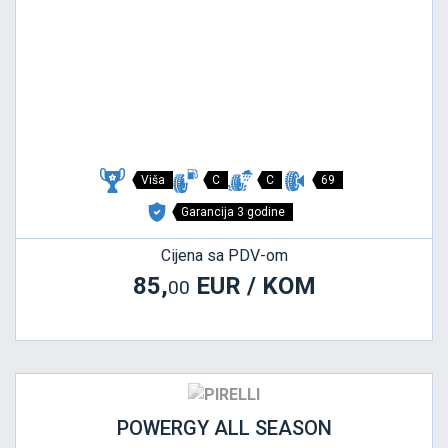
Viša
C
C
69
Garancija 3 godine
Cijena sa PDV-om
85,
EUR / KOM
00
POWERGY ALL SEASON