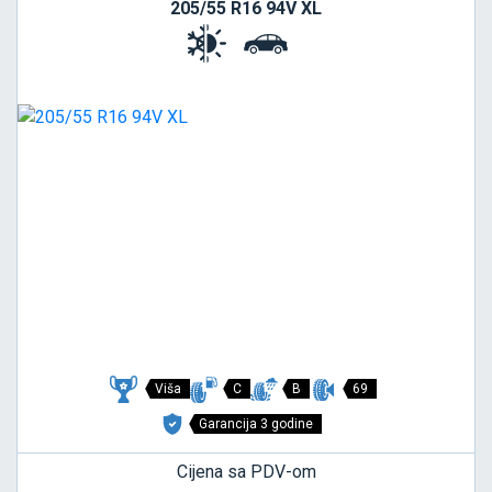
205/55 R16 94V XL
Viša
C
B
69
Garancija 3 godine
Cijena sa PDV-om