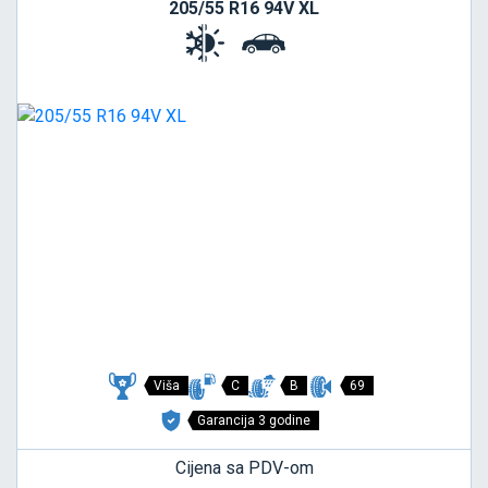
205/55 R16 94V XL
Viša
C
B
69
Garancija 3 godine
Cijena sa PDV-om