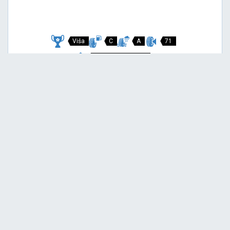
Viša
C
A
71
Garancija 3 godine
Cijena sa PDV-om
93,
EUR / KOM
00
POWERGY ALL SEASON SF
225/40 R18 92Y XL