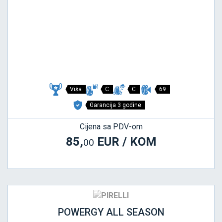
Viša
C
C
69
Garancija 3 godine
Cijena sa PDV-om
85,
EUR / KOM
00
POWERGY ALL SEASON