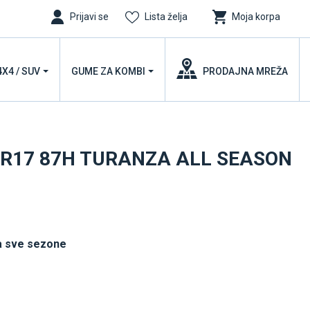
Prijavi se
Lista želja
Moja korpa
4X4 / SUV
GUME ZA KOMBI
PRODAJNA MREŽA
5 R17 87H TURANZA ALL SEASON
a sve sezone