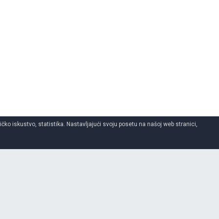
ko iskustvo, statistika. Nastavljajući svoju posetu na našoj web stranici,