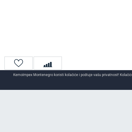
KemoImpex Montenegro koristi kolačiće i poštuje vašu privatnost! Kolačiće
Naslovna
Auto gume
Auto gume za sve sezone
O BRENDU