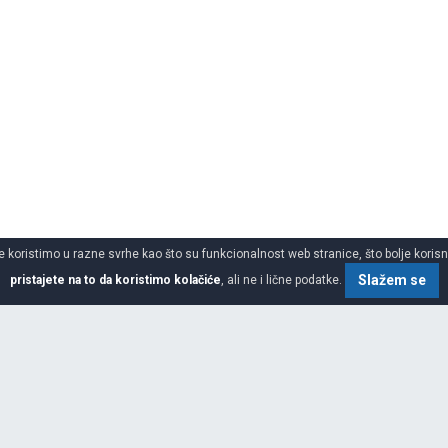
 koristimo u razne svrhe kao što su funkcionalnost web stranice, što bolje korisnič
Slažem se
pristajete na to da koristimo kolačiće
, ali ne i lične podatke.
SPECIFIKACIJA