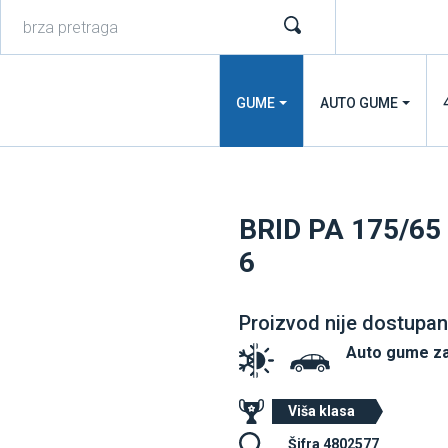
GUME
AUTO GUME
BRID PA 175/6
6
Proizvod nije dostupan
Auto gume z
Viša klasa
Šifra 4802577