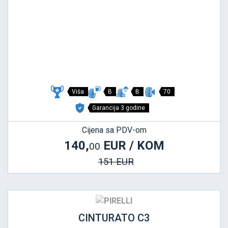
Viša
B
B
70
Garancija 3 godine
Cijena sa PDV-om
140,
EUR / KOM
00
151 EUR
CINTURATO C3