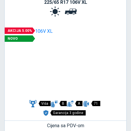
225/65 R17 106V XL
AKCIJA 5.00%
NOVO
Viša
B
A
71
Garancija 3 godine
Cijena sa PDV-om