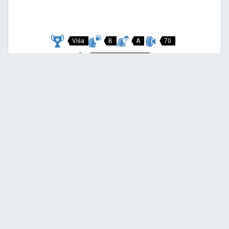
Viša
B
A
70
Garancija 3 godine
Cijena sa PDV-om
157,
EUR / KOM
00
169 EUR
SCORPION VERDE
235/55 R19 101V