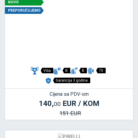
NOVO
PREPORUČUJEMO
Viša
B
B
70
Garancija 3 godine
Cijena sa PDV-om
140,
EUR / KOM
00
151 EUR