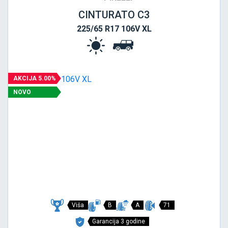
CINTURATO C3
225/65 R17 106V XL
AKCIJA 5.00%
NOVO
Viša
B
A
71
Garancija 3 godine