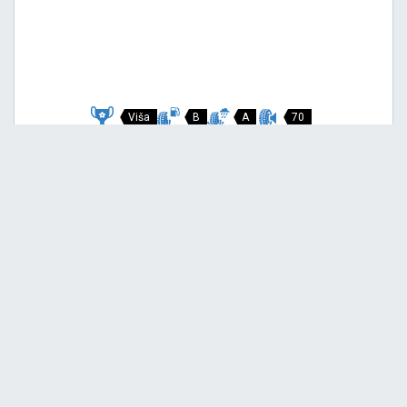
Viša
B
A
70
Garancija 3 godine
Cijena sa PDV-om
157,
EUR / KOM
00
169 EUR
SCORPION VERDE
235/55 R19 101V