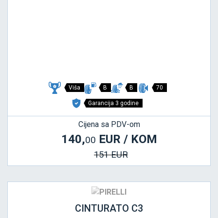
Viša
B
B
70
Garancija 3 godine
Cijena sa PDV-om
140,
EUR / KOM
00
151 EUR
CINTURATO C3