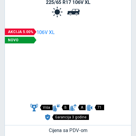
225/65 R17 106V XL
AKCIJA 5.00%
NOVO
Viša
B
A
71
Garancija 3 godine
Cijena sa PDV-om