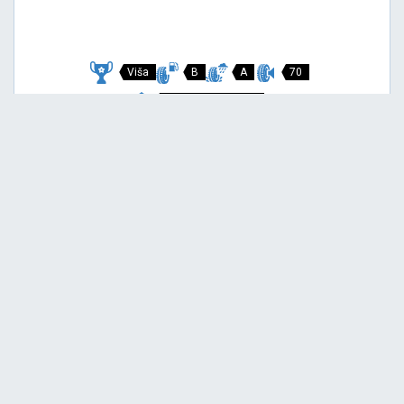
Viša
B
A
70
Garancija 3 godine
Cijena sa PDV-om
157,
EUR / KOM
00
169 EUR
SCORPION VERDE
235/55 R19 101V