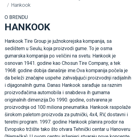
Hankook
O BRENDU
HANKOOK
Hankook Tire Group je južnokorejska kompanija, sa
sedištem u Seulu, koja proizvodi gume. To je osma
gumarska kompanija po veličini na svetu. Hankook je
osnovan 1941. godine kao Chosun Tire Company, a tek
1968. godine dobija današnje ime.Ova kompanija počela je
da beleži značajne uspehe zahvaljujući proizvodnji radijalnih
i dijagonalnih guma. Danas Hankook sarađuje sa raznim
proizvođačima automobila i snabdeva ih gumama
originalnih dimenzija.Do 1990. godine, ostvarena je
proizvodnja od 100 miliona pneumatika. Hankook raspolaže
širokom paletom proizvoda za putnički, 4x4, RV, dostavni i
teretni program. 1997. godine Hankook planira prodor na
Evropsko tržište tako što otvara Tehnički centar u Hanoveru
(Nemačka). U ovom centru inženjeri stvaraju nove koncepte