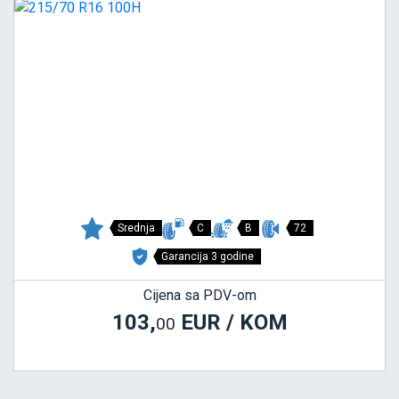
Srednja
C
B
72
Garancija 3 godine
Cijena sa PDV-om
103,
EUR / KOM
00