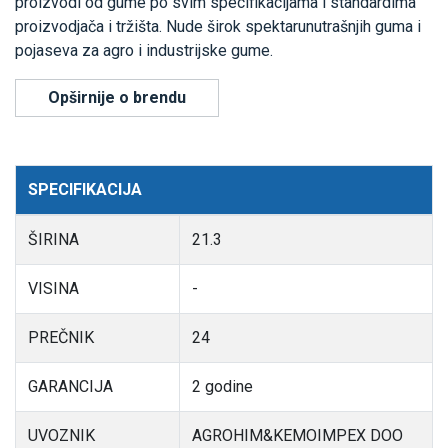
proizvodi od gume po svim specifikacijama i standardima
proizvodjača i tržišta. Nude širok spektarunutrašnjih guma i
pojaseva za agro i industrijske gume.
Opširnije o brendu
SPECIFIKACIJA
ŠIRINA
21.3
VISINA
-
PREČNIK
24
GARANCIJA
2 godine
UVOZNIK
AGROHIM&KEMOIMPEX DOO