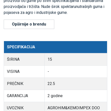
proizvodi od gume po svim specifikacijama i standardima
proizvodjača i tržišta. Nude širok spektarunutrašnjih guma i
pojaseva za agro i industrijske gume.
Opširnije o brendu
SPECIFIKACIJA
ŠIRINA
15
VISINA
-
PREČNIK
22.5
GARANCIJA
2 godine
UVOZNIK
AGROHIM&KEMOIMPEX DOO