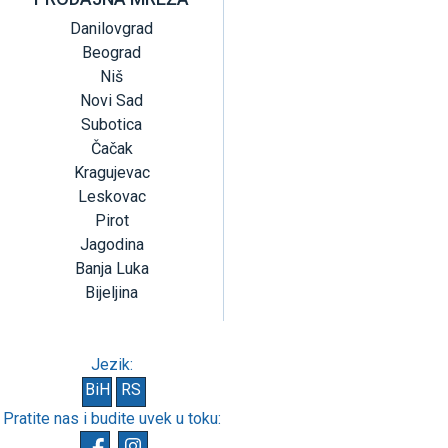
Danilovgrad
Beograd
Niš
Novi Sad
Subotica
Čačak
Kragujevac
Leskovac
Pirot
Jagodina
Banja Luka
Bijeljina
Jezik:
BiH
RS
Pratite nas i budite uvek u toku: