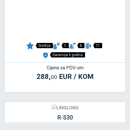
Srednja
C
B
71
Garancija 6 godina
Cijena sa PDV-om
288,
EUR / KOM
00
R-S30
385/55 R22.5 160/158K/L PREDNJA