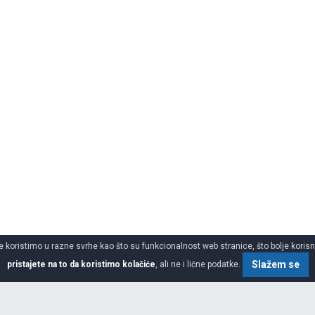
 koristimo u razne svrhe kao što su funkcionalnost web stranice, što bolje korisnič
Slažem se
pristajete na to da koristimo kolačiće
, ali ne i lične podatke.