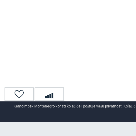
KemoImpex Montenegro koristi kolačiće i poštuje vašu privatnost! Kolačiće