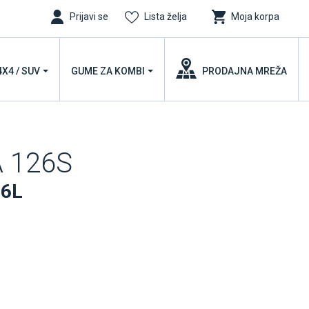
Prijavi se
Lista želja
Moja korpa
4X4 / SUV
GUME ZA KOMBI
PRODAJNA MREŽA
 126S
56L