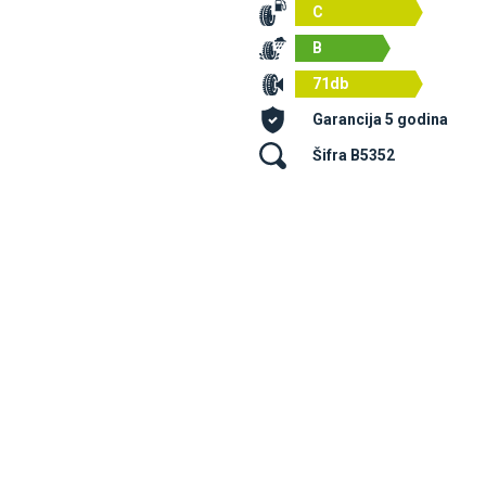
C
B
71db
Garancija 5 godina
Šifra B5352