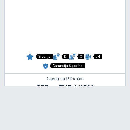
Srednja
D
C
74
Garancija 6 godina
Cijena sa PDV-om
257,
EUR / KOM
00
R-S30