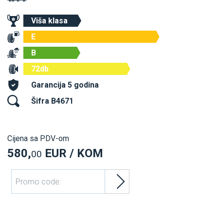
Viša klasa
E
B
72db
Garancija 5 godina
Šifra B4671
Cijena sa PDV-om
580,
EUR / KOM
00
Promo code: