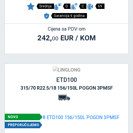
Srednja
D
C
69
Garancija 6 godina
Cijena sa PDV-om
242,
EUR / KOM
00
ETD100
315/70 R22.5/18 156/150L POGON 3PMSF
NOVO
PREPORUČUJEMO