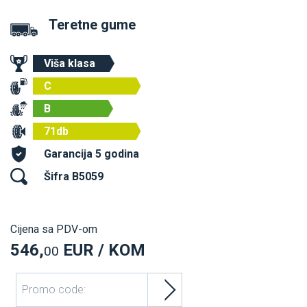
Teretne gume
Viša klasa
C
B
71db
Garancija 5 godina
Šifra B5059
Cijena sa PDV-om
546,
EUR / KOM
00
Promo code: