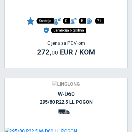
Srednja
D
B
71
Garancija 6 godina
Cijena sa PDV-om
272,
EUR / KOM
00
W-D60
295/80 R22.5 LL POGON