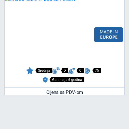
Srednja
D
C
75
Garancija 6 godina
Cijena sa PDV-om
282,
EUR / KOM
00