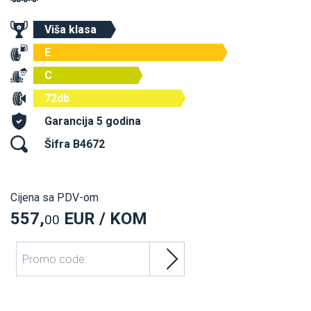
Viša klasa
E
C
72db
Garancija 5 godina
Šifra B4672
Cijena sa PDV-om
557,
EUR / KOM
00
Promo code: