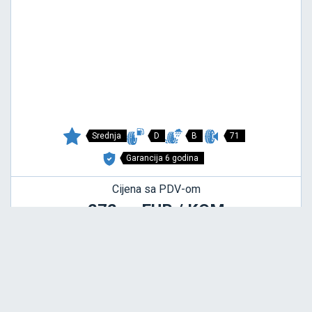
Srednja
D
B
71
Garancija 6 godina
Cijena sa PDV-om
272,
EUR / KOM
00
ETD100