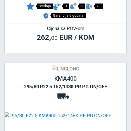
Srednja
D
B
70
Garancija 6 godina
Cijena sa PDV-om
262,
EUR / KOM
00
KMA400
295/80 R22.5 152/148K PR PG ON/OFF