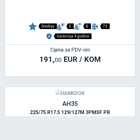
Srednja
E
B
73
Garancija 4 godine
Cijena sa PDV-om
191,
EUR / KOM
00
AH35
225/75 R17.5 129/127M 3PMSF PR