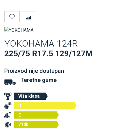
YOKOHAMA 124R
225/75 R17.5 129/127M
Proizvod nije dostupan
Teretne gume
Viša klasa
D
C
71db