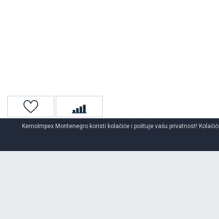
KemoImpex Montenegro koristi kolačiće i poštuje vašu privatnost! Kolačiće
Naslovna
Auto gume
Zimske auto gume
PIRELLI
zimske au
O BRENDU
PIRELLI