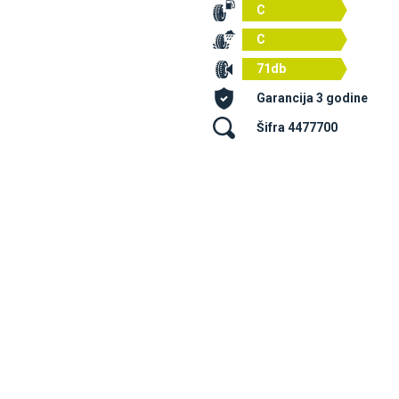
C
C
71db
Garancija 3 godine
Šifra 4477700