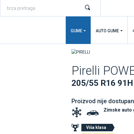
GUME
AUTO GUME
Pirelli PO
205/55 R16 91H
Proizvod nije dostupan
Zimske auto
Viša klasa