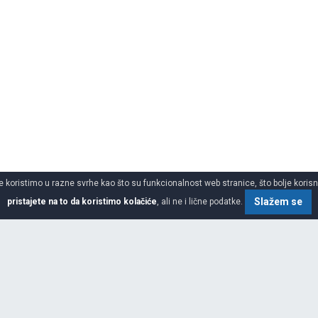
 koristimo u razne svrhe kao što su funkcionalnost web stranice, što bolje korisnič
Slažem se
pristajete na to da koristimo kolačiće
, ali ne i lične podatke.
to gume
SPECIFIKACIJA