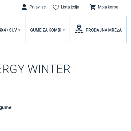
Prijavi se
Lista želja
Moja korpa
4X4 / SUV
GUME ZA KOMBI
PRODAJNA MREŽA
WERGY WINTER
 gume