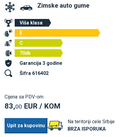
Zimske auto gume
Viša klasa
E
C
70db
Garancija 3 godine
Šifra 616402
Cijena sa PDV-om
83,
EUR / KOM
00
Na teritoriji cele Srbije
Upit za kupovinu
BRZA ISPORUKA