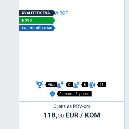
KVALITET/CENA
NOVO
PREPORUČUJEMO
Viša
D
B
71
Garancija 3 godine
Cijena sa PDV-om
118,
EUR / KOM
00