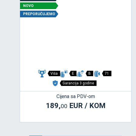
NOVO
PREPORUČUJEMO
Viša
E
B
71
Garancija 3 godine
Cijena sa PDV-om
189,
EUR / KOM
00