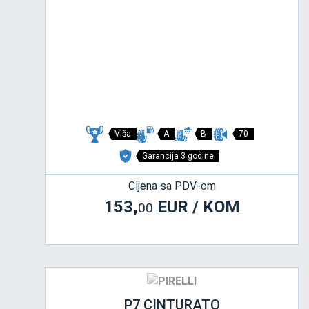
Viša
A
B
70
Garancija 3 godine
Cijena sa PDV-om
153,
EUR / KOM
00
P7 CINTURATO