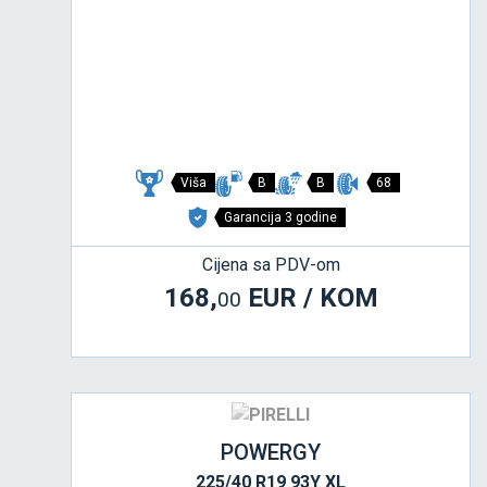
Viša
B
B
68
Garancija 3 godine
Cijena sa PDV-om
168,
EUR / KOM
00
POWERGY
225/40 R19 93Y XL