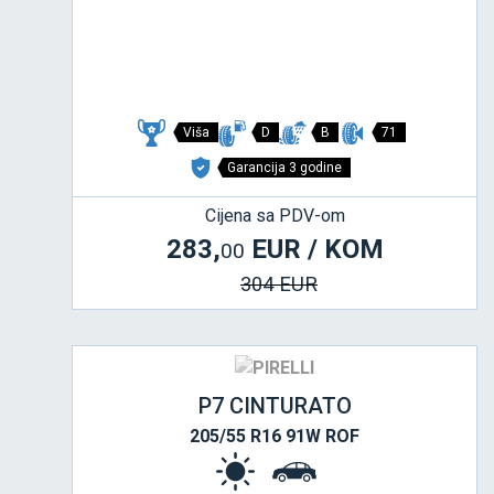
Viša
D
B
71
Garancija 3 godine
Cijena sa PDV-om
283,
EUR / KOM
00
304 EUR
P7 CINTURATO
205/55 R16 91W ROF