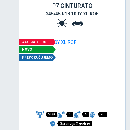
P7 CINTURATO
245/45 R18 100Y XL ROF
AKCIJA 7.00%
NOVO
PREPORUČUJEMO
Viša
C
A
70
Garancija 3 godine