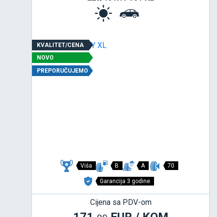
KVALITET/CENA
NOVO
PREPORUČUJEMO
Viša
B
A
70
Garancija 3 godine
Cijena sa PDV-om