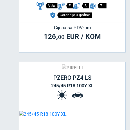
Viša
E
B
71
Garancija 3 godine
Cijena sa PDV-om
126,
EUR / KOM
00
PZERO PZ4 LS
245/45 R18 100Y XL