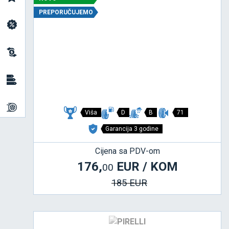
PREPORUČUJEMO
Viša
D
B
71
Garancija 3 godine
Cijena sa PDV-om
176,
EUR / KOM
00
185 EUR