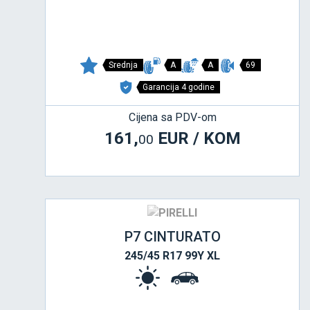
Srednja
A
A
69
Garancija 4 godine
Cijena sa PDV-om
161,
EUR / KOM
00
P7 CINTURATO
245/45 R17 99Y XL