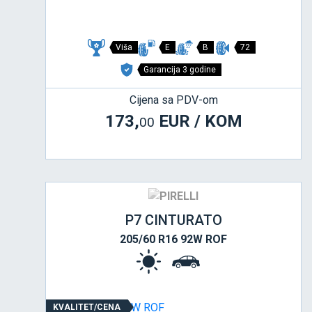
Viša
E
B
72
Garancija 3 godine
Cijena sa PDV-om
173,
EUR / KOM
00
P7 CINTURATO
205/60 R16 92W ROF
KVALITET/CENA