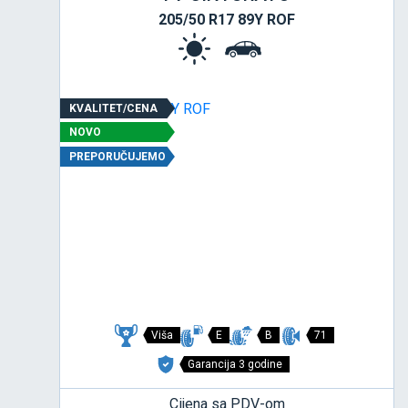
205/50 R17 89Y ROF
KVALITET/CENA
NOVO
PREPORUČUJEMO
Viša
E
B
71
Garancija 3 godine
Cijena sa PDV-om