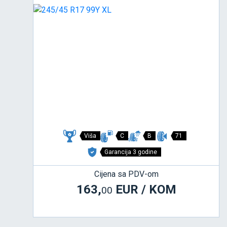
Viša
C
B
71
Garancija 3 godine
Cijena sa PDV-om
163,
EUR / KOM
00