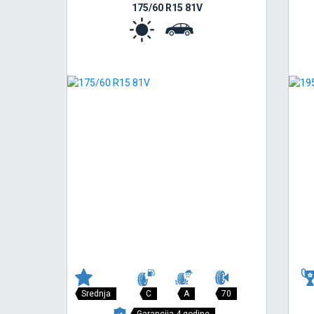
175/60 R15 81V
Srednja
C
A
70