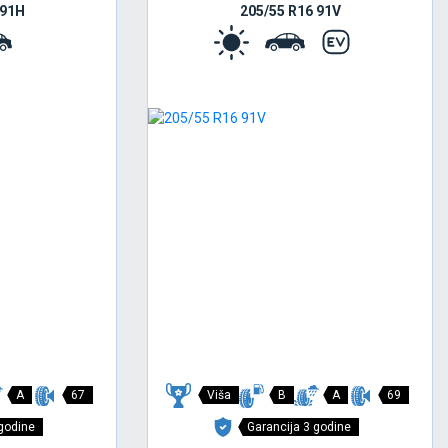
 91H
205/55 R16 91V
A
67
Viša
B
A
69
 godine
Garancija 3 godine