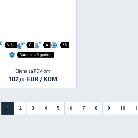
Viša
C
A
68
Garancija 3 godine
Cijena sa PDV-om
102,
EUR / KOM
00
1
2
3
4
5
6
7
8
9
10
1