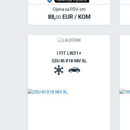
Garancija 4 godine
Cijena sa PDV-om
88,
EUR / KOM
00
I FIT LW31+
235/45 R18 98V XL