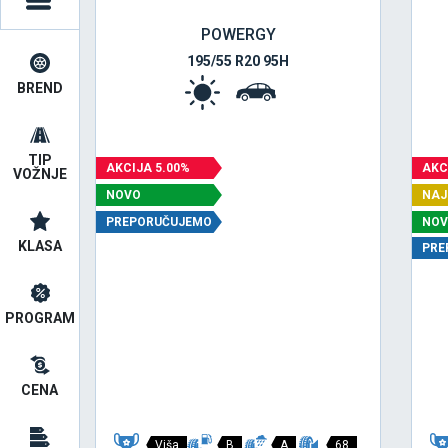
POWERGY
195/55 R20 95H
BREND
TIP
AKCIJA 5.00%
AKC
VOŽNJE
NOVO
NAJ
PREPORUČUJEMO
NO
KLASA
PRE
PROGRAM
CENA
Viša
B
A
68