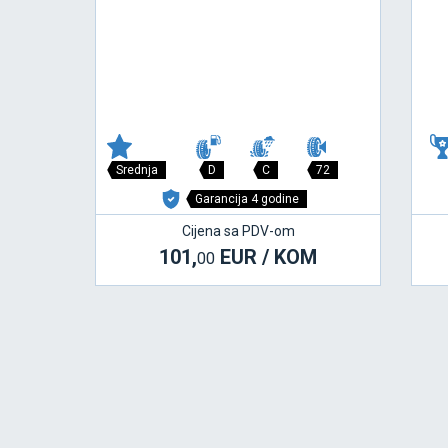
Srednja
D
C
72
Garancija 4 godine
Cijena sa PDV-om
101,
EUR / KOM
00