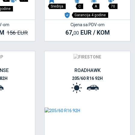
Srednja
C
A
70
 godine
Garancija 4 godine
DV-om
Cijena sa PDV-om
OM
67,
EUR / KOM
156 EUR
00
NSE
ROADHAWK
 82H
205/60 R16 92H