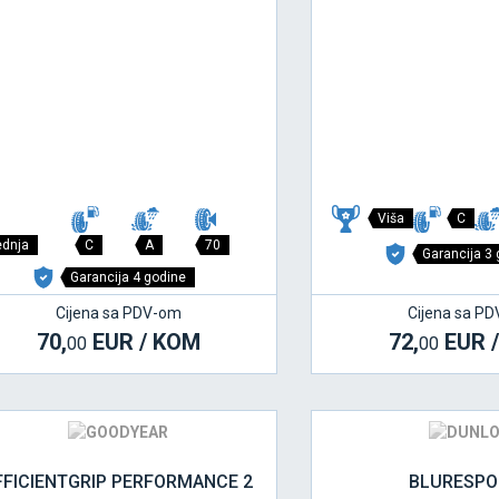
Viša
C
ednja
C
A
70
Garancija 3
Garancija 4 godine
Cijena sa PDV-om
Cijena sa P
70,
EUR / KOM
72,
EUR 
00
00
FFICIENTGRIP PERFORMANCE 2
BLURESPO