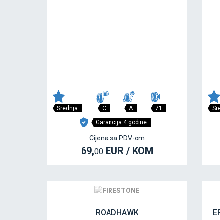
Srednja
C
A
71
Sr
Garancija 4 godine
Cijena sa PDV-om
69,
EUR / KOM
00
ROADHAWK
E