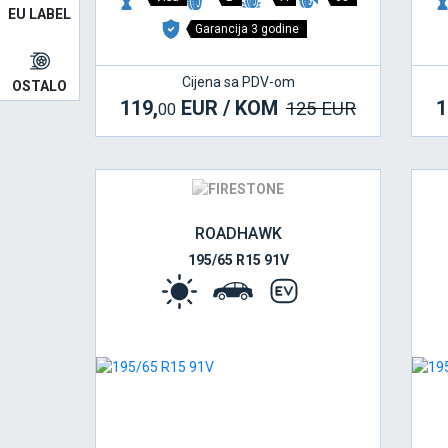
EU LABEL
Garancija 3 godine
Cijena sa PDV-om
OSTALO
119,
EUR / KOM
1
125 EUR
00
ROADHAWK
195/65 R15 91V