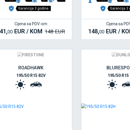
Garancija 3 godine
Garancija 3
Cijena sa PDV-om
Cijena sa P
41,
EUR / KOM
148,
EUR / K
148 EUR
00
00
ROADHAWK
BLURESPO
195/50 R15 82V
195/50 R15