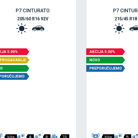
P7 CINTURATO
P7 CINTU
205/60 R16 92V
215/45 R18
IJA 5.00%
AKCIJA 5.00%
PRODAVANIJE
NOVO
VO
PREPORUČUJEMO
PORUČUJEMO
Viša
A
B
70
Viša
B