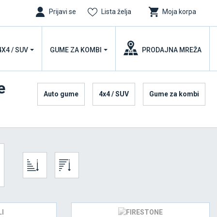
Prijavi se
Lista želja
Moja korpa
4X4 / SUV
GUME ZA KOMBI
PRODAJNA MREŽA
e
Auto gume
4x4 / SUV
Gume za kombi