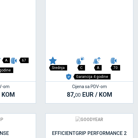
A
67
Srednja
C
A
70
 godine
Garancija 4 godine
DV-om
Cijena sa PDV-om
/ KOM
87,
EUR / KOM
00
NSE
EFFICIENTGRIP PERFORMANCE 2