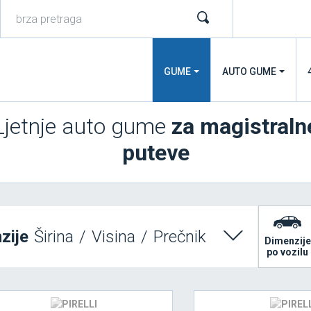
GUME
AUTO GUME
Ljetnje auto gume
za magistraln
puteve
zije
Širina
/
Visina
/
Prečnik
Dimenzije
po vozilu