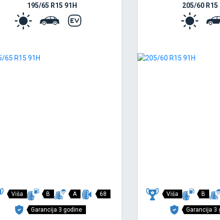
195/65 R15 91H
205/60 R15
Viša
B
A
68
Viša
B
Garancija 3 godine
Garancija 3