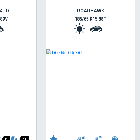
RATO
ROADHAWK
 89V
185/65 R15 88T
B
71