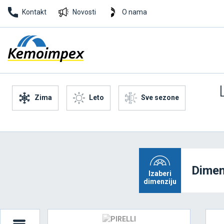
Kontakt
Novosti
O nama
Zima
Leto
Sve sezone
Dimen
Izaberi
dimenziju