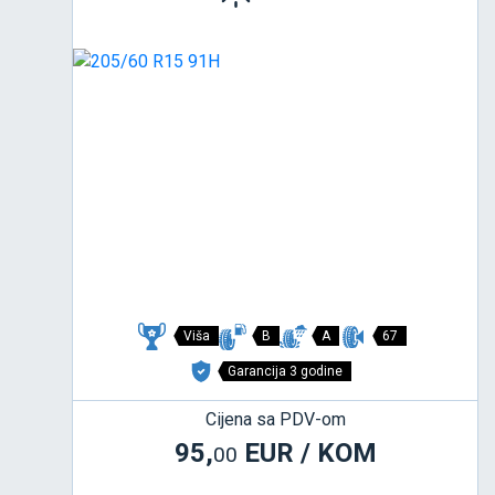
Viša
B
A
67
Garancija 3 godine
Cijena sa PDV-om
95,
EUR / KOM
00