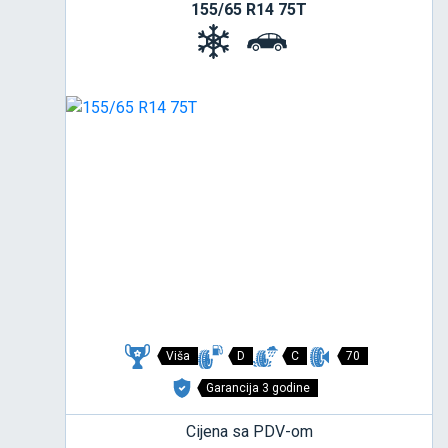
155/65 R14 75T
Viša
D
C
70
Garancija 3 godine
Cijena sa PDV-om