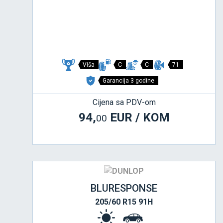
Viša
C
C
71
Garancija 3 godine
Cijena sa PDV-om
94,
EUR / KOM
00
BLURESPONSE
205/60 R15 91H