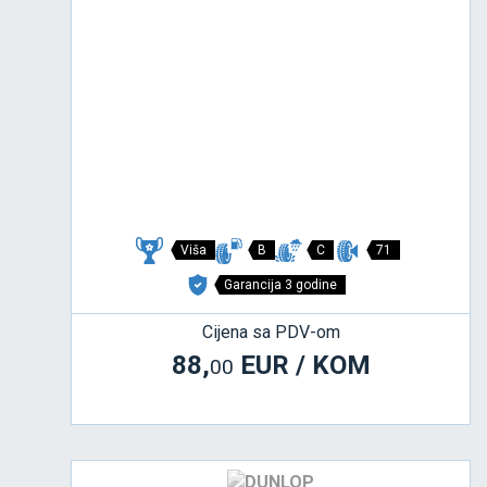
Viša
B
C
71
Garancija 3 godine
Cijena sa PDV-om
88,
EUR / KOM
00