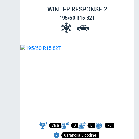
WINTER RESPONSE 2
195/50 R15 82T
Viša
D
B
70
Garancija 3 godine