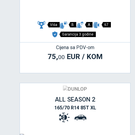
Viša
B
A
67
Garancija 3 godine
Cijena sa PDV-om
75,
EUR / KOM
00
ALL SEASON 2
165/70 R14 85T XL