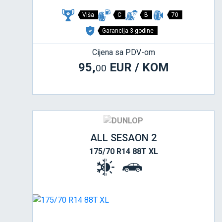
Viša
C
B
70
Garancija 3 godine
Cijena sa PDV-om
95,
EUR / KOM
00
ALL SESAON 2
175/70 R14 88T XL