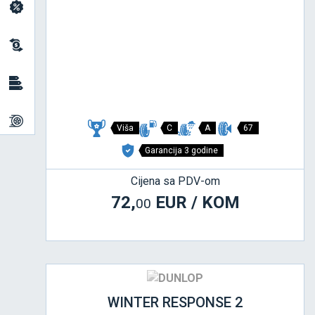
Viša
C
A
67
Garancija 3 godine
Cijena sa PDV-om
72,
EUR / KOM
00
WINTER RESPONSE 2