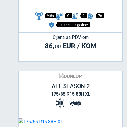
Viša
C
C
70
Garancija 3 godine
Cijena sa PDV-om
86,
EUR / KOM
00
ALL SEASON 2
175/65 R15 88H XL