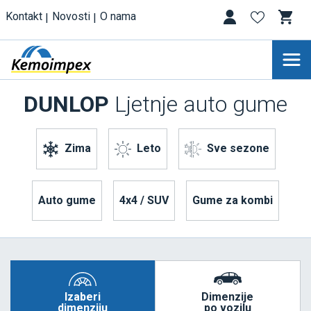
Kontakt
Novosti
O nama
DUNLOP
Ljetnje auto gume
Zima
Leto
Sve sezone
Auto gume
4x4 / SUV
Gume za kombi
Izaberi
Dimenzije
dimenziju
po vozilu