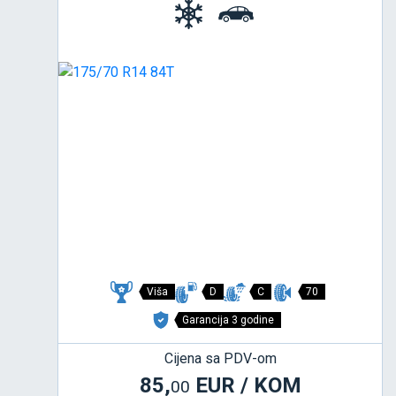
Viša
D
C
70
Garancija 3 godine
Cijena sa PDV-om
85,
EUR / KOM
00