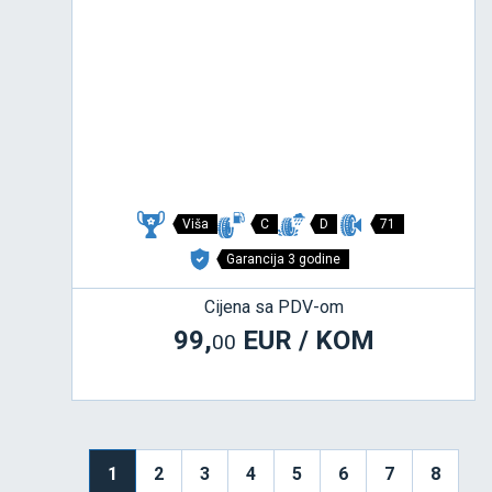
Viša
C
D
71
Garancija 3 godine
Cijena sa PDV-om
99,
EUR / KOM
00
1
2
3
4
5
6
7
8