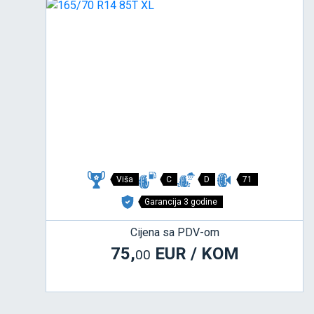
Viša
C
D
71
Garancija 3 godine
Cijena sa PDV-om
75,
EUR / KOM
00