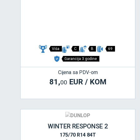
Viša
C
B
69
Garancija 3 godine
Cijena sa PDV-om
81,
EUR / KOM
00
WINTER RESPONSE 2
175/70 R14 84T