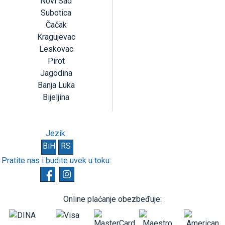
Novi Sad
Subotica
Čačak
Kragujevac
Leskovac
Pirot
Jagodina
Banja Luka
Bijeljina
Jezik:
BiH
RS
Pratite nas i budite uvek u toku:
Online plaćanje obezbeđuje: