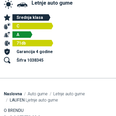
Letnje auto gume
Srednja klasa
C
A
71db
Garancija 4 godine
Šifra 1038345
Naslovna
Auto gume
Letnje auto gume
LAUFEN
Ljetnje auto gume
O BRENDU