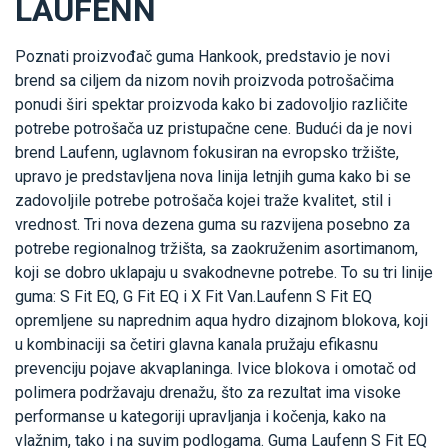
LAUFENN
Poznati proizvođač guma Hankook, predstavio je novi
brend sa ciljem da nizom novih proizvoda potrošačima
ponudi širi spektar proizvoda kako bi zadovoljio različite
potrebe potrošača uz pristupačne cene. Budući da je novi
brend Laufenn, uglavnom fokusiran na evropsko tržište,
upravo je predstavljena nova linija letnjih guma kako bi se
zadovoljile potrebe potrošača kojei traže kvalitet, stil i
vrednost. Tri nova dezena guma su razvijena posebno za
potrebe regionalnog tržišta, sa zaokruženim asortimanom,
koji se dobro uklapaju u svakodnevne potrebe. To su tri linije
guma: S Fit EQ, G Fit EQ i X Fit Van.Laufenn S Fit EQ
opremljene su naprednim aqua hydro dizajnom blokova, koji
u kombinaciji sa četiri glavna kanala pružaju efikasnu
prevenciju pojave akvaplaninga. Ivice blokova i omotač od
polimera podržavaju drenažu, što za rezultat ima visoke
performanse u kategoriji upravljanja i kočenja, kako na
vlažnim, tako i na suvim podlogama. Guma Laufenn S Fit EQ