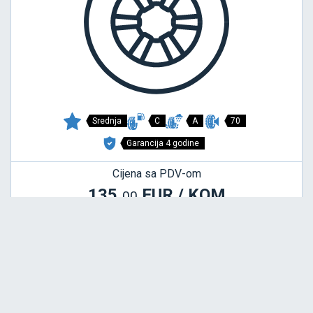
Srednja
C
A
70
Garancija 4 godine
Cijena sa PDV-om
135,
EUR / KOM
00
ROADHAWK 2 ENLITEN