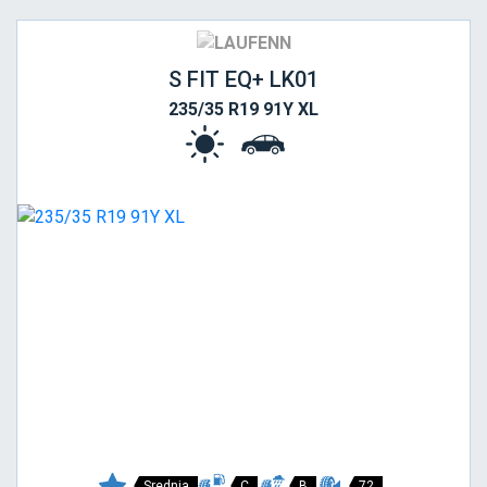
S FIT EQ+ LK01
235/35 R19 91Y XL
Srednja
C
B
72