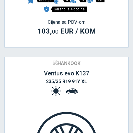
Garancija 4 godine
Cijena sa PDV-om
103,
EUR / KOM
00
Ventus evo K137
235/35 R19 91Y XL