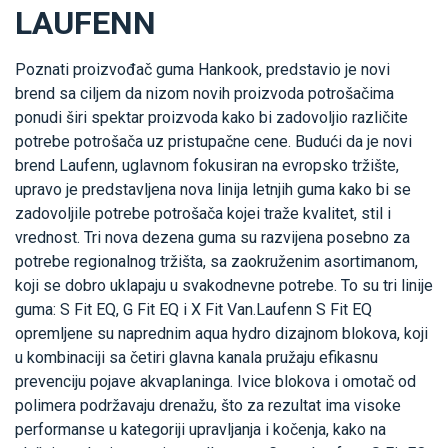
LAUFENN
Poznati proizvođač guma Hankook, predstavio je novi
brend sa ciljem da nizom novih proizvoda potrošačima
ponudi širi spektar proizvoda kako bi zadovoljio različite
potrebe potrošača uz pristupačne cene. Budući da je novi
brend Laufenn, uglavnom fokusiran na evropsko tržište,
upravo je predstavljena nova linija letnjih guma kako bi se
zadovoljile potrebe potrošača kojei traže kvalitet, stil i
vrednost. Tri nova dezena guma su razvijena posebno za
potrebe regionalnog tržišta, sa zaokruženim asortimanom,
koji se dobro uklapaju u svakodnevne potrebe. To su tri linije
guma: S Fit EQ, G Fit EQ i X Fit Van.Laufenn S Fit EQ
opremljene su naprednim aqua hydro dizajnom blokova, koji
u kombinaciji sa četiri glavna kanala pružaju efikasnu
prevenciju pojave akvaplaninga. Ivice blokova i omotač od
polimera podržavaju drenažu, što za rezultat ima visoke
performanse u kategoriji upravljanja i kočenja, kako na