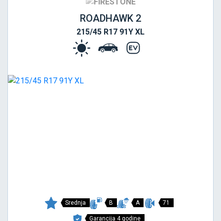
ROADHAWK 2
215/45 R17 91Y XL
Srednja
B
A
71
Garancija 4 godine