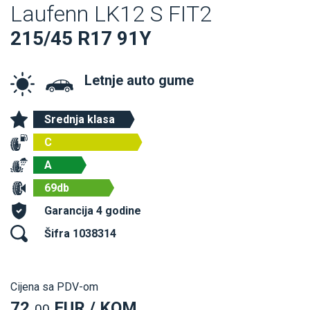
Laufenn LK12 S FIT2
215/45 R17 91Y
Letnje auto gume
Srednja klasa
C
A
69db
Garancija 4 godine
Šifra 1038314
Cijena sa PDV-om
72,
EUR / KOM
00