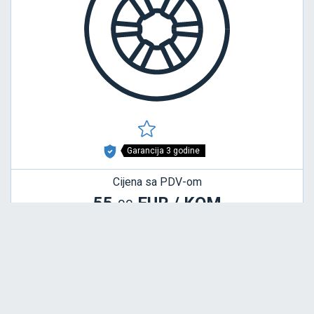
Garancija 3 godine
Cijena sa PDV-om
55,
EUR / KOM
00
P350