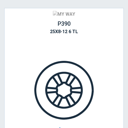
P390
25X8-12 6 TL