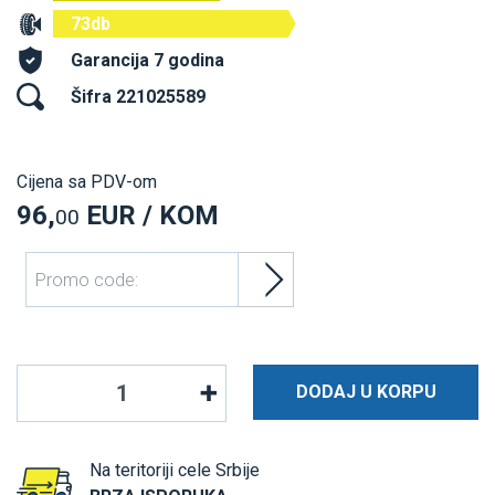
73db
Garancija 7 godina
Šifra 221025589
Cijena sa PDV-om
96,
EUR / KOM
00
Promo code:
DODAJ U KORPU
Na teritoriji cele Srbije