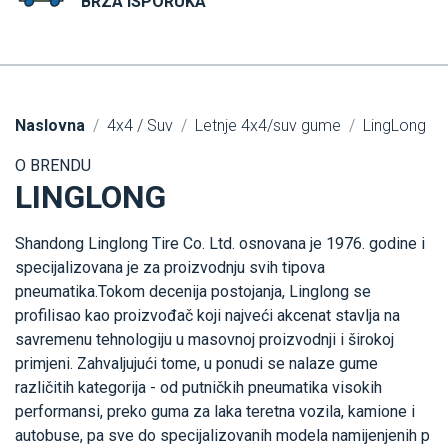
BRZA ISPORUKA
Naslovna
4x4 / Suv
Letnje 4x4/suv gume
LingLong
O BRENDU
LINGLONG
Shandong Linglong Tire Co. Ltd. osnovana je 1976. godine i
specijalizovana je za proizvodnju svih tipova
pneumatika.Tokom decenija postojanja, Linglong se
profilisao kao proizvođač koji najveći akcenat stavlja na
savremenu tehnologiju u masovnoj proizvodnji i širokoj
primjeni. Zahvaljujući tome, u ponudi se nalaze gume
različitih kategorija - od putničkih pneumatika visokih
performansi, preko guma za laka teretna vozila, kamione i
autobuse, pa sve do specijalizovanih modela namijenjenih p