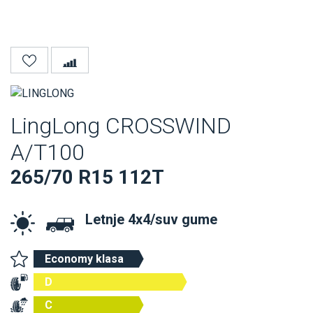
LingLong CROSSWIND
A/T100
265/70 R15 112T
Letnje 4x4/suv gume
Economy klasa
D
C